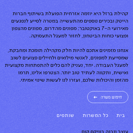
קהילת ברזל היא יוזמה אזרחית הפועלת בשיתוף חברות
הייטק ובכירים נוספים מהתעשייה במטרה לסייע לנפגעים
מאירועי ה-7 באוקטובר; מפונים מהדרום, מפונים מהצפון
ופצועי כוחות הביטחון, לחזור למעגל התעסוקה.
אנחנו מזמינים אתכם להיות חלק מקהילה תומכת ומחבקת,
שמסייעת למפונים, לאנשי מילואים ולחיילים פצועים לשוב
למעגל העבודה. יחד, נעניק להם כלים להתפתחות מקצועית
ואישית, ותקווה לעתיד טוב יותר. הצטרפו אלינו, תרמו
מהזמן והיכולות שלכם, ועזרו לנו לעשות שינוי אמיתי.
חיפוש משרה
בית
כל המשרות
שותפים
עוצב ונבנה ב
וויקס.קום