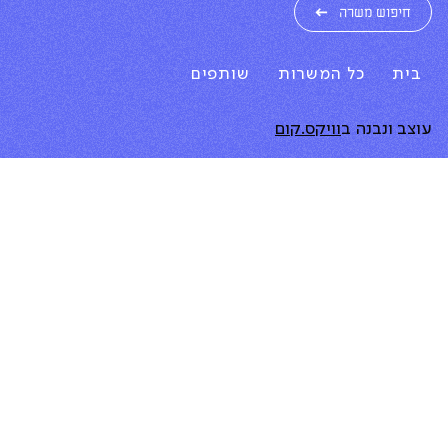
חיפוש משרה
בית
כל המשרות
שותפים
עוצב ונבנה ב
וויקס.קום