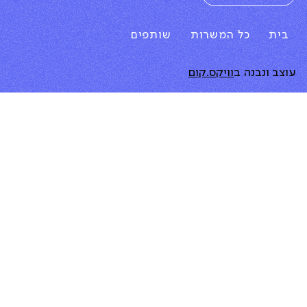
בית
כל המשרות
שותפים
עוצב ונבנה ב
וויקס.קום