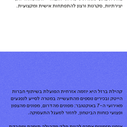
יצירתיות, סקרנות ורצון להתפתחות אישית ומקצועית.
קהילת ברזל היא יוזמה אזרחית הפועלת בשיתוף חברות
הייטק ובכירים נוספים מהתעשייה במטרה לסייע לנפגעים
מאירועי ה-7 באוקטובר; מפונים מהדרום, מפונים מהצפון
ופצועי כוחות הביטחון, לחזור למעגל התעסוקה.
אנחנו מזמינים אתכם להיות חלק מקהילה תומכת ומחבקת,