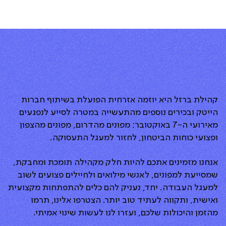
קהילת ברזל היא יוזמה אזרחית הפועלת בשיתוף חברות
הייטק ובכירים נוספים מהתעשייה במטרה לסייע לנפגעים
מאירועי ה-7 באוקטובר; מפונים מהדרום, מפונים מהצפון
ופצועי כוחות הביטחון, לחזור למעגל התעסוקה.
אנחנו מזמינים אתכם להיות חלק מקהילה תומכת ומחבקת,
שמסייעת למפונים, לאנשי מילואים ולחיילים פצועים לשוב
למעגל העבודה. יחד, נעניק להם כלים להתפתחות מקצועית
ואישית, ותקווה לעתיד טוב יותר. הצטרפו אלינו, תרמו
מהזמן והיכולות שלכם, ועזרו לנו לעשות שינוי אמיתי.