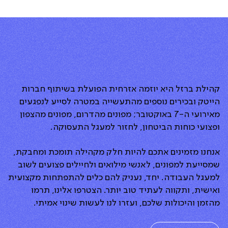
קהילת ברזל היא יוזמה אזרחית הפועלת בשיתוף חברות
הייטק ובכירים נוספים מהתעשייה במטרה לסייע לנפגעים
מאירועי ה-7 באוקטובר; מפונים מהדרום, מפונים מהצפון
ופצועי כוחות הביטחון, לחזור למעגל התעסוקה.
אנחנו מזמינים אתכם להיות חלק מקהילה תומכת ומחבקת,
שמסייעת למפונים, לאנשי מילואים ולחיילים פצועים לשוב
למעגל העבודה. יחד, נעניק להם כלים להתפתחות מקצועית
ואישית, ותקווה לעתיד טוב יותר. הצטרפו אלינו, תרמו
מהזמן והיכולות שלכם, ועזרו לנו לעשות שינוי אמיתי.