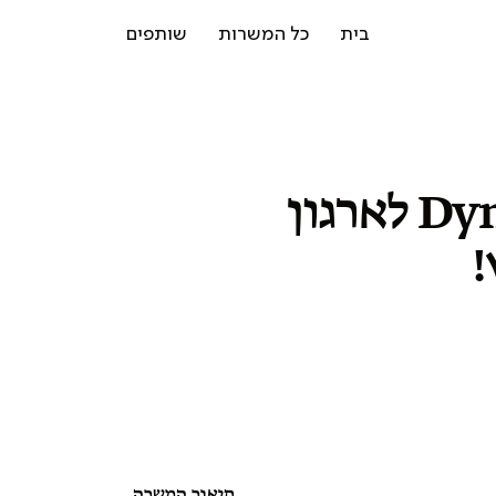
בית
כל המשרות
שותפים
מפתח.ת Dynamics CRM לארגון
!
תיאור המשרה