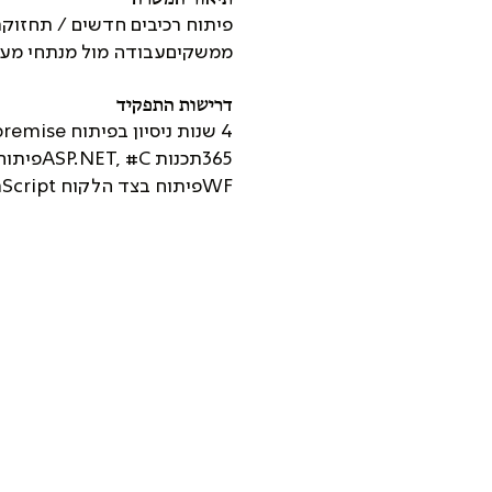
פיתוח רכיבים חדשים / תחזוקת 
ממשקיםעבודה מול מנתחי מערכ
דרישות התפקיד
WFפיתוח בצד הלקוח JavaScriptניסיון SSIS יתרוןניסיון HTML יתרון