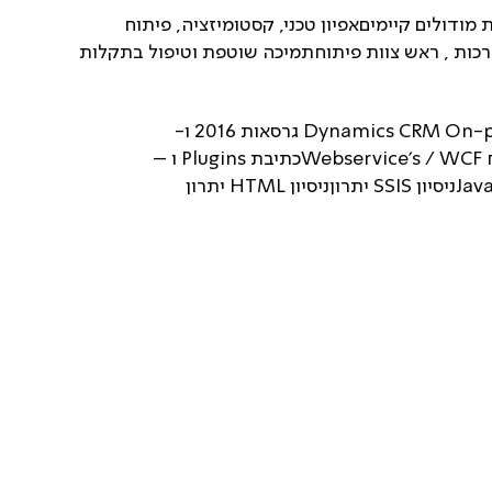
מודולים קיימיםאפיון טכני, קסטומיזציה, פיתוח
ות , ראש צוות פיתוחתמיכה שוטפת וטיפול בתקלות
4 שנות ניסיון בפיתוח Dynamics CRM On-premise גרסאות 2016 ו-
365תכנות ASP.NET, #Cפיתוח Webservice’s / WCFכתיבת Plugins ו –