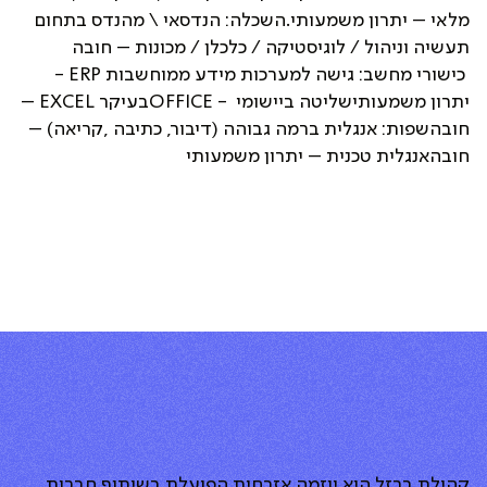
מלאי – יתרון משמעותי.השכלה: הנדסאי \ מהנדס בתחום
תעשיה וניהול / לוגיסטיקה / כלכלן / מכונות – חובה
כישורי מחשב: גישה למערכות מידע ממוחשבות ERP -
יתרון משמעותישליטה ביישומי - OFFICEבעיקר EXCEL –
חובהשפות: אנגלית ברמה גבוהה (דיבור, כתיבה ,קריאה) –
חובהאנגלית טכנית – יתרון משמעותי
קהילת ברזל היא יוזמה אזרחית הפועלת בשיתוף חברות