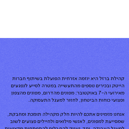
קהילת ברזל היא יוזמה אזרחית הפועלת בשיתוף חברות
הייטק ובכירים נוספים מהתעשייה במטרה לסייע לנפגעים
מאירועי ה-7 באוקטובר; מפונים מהדרום, מפונים מהצפון
ופצועי כוחות הביטחון, לחזור למעגל התעסוקה.
אנחנו מזמינים אתכם להיות חלק מקהילה תומכת ומחבקת,
שמסייעת למפונים, לאנשי מילואים ולחיילים פצועים לשוב
למעגל העבודה. יחד, נעניק להם כלים להתפתחות מקצועית