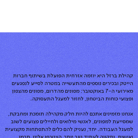
קהילת ברזל היא יוזמה אזרחית הפועלת בשיתוף חברות
הייטק ובכירים נוספים מהתעשייה במטרה לסייע לנפגעים
מאירועי ה-7 באוקטובר; מפונים מהדרום, מפונים מהצפון
ופצועי כוחות הביטחון, לחזור למעגל התעסוקה.
אנחנו מזמינים אתכם להיות חלק מקהילה תומכת ומחבקת,
שמסייעת למפונים, לאנשי מילואים ולחיילים פצועים לשוב
למעגל העבודה. יחד, נעניק להם כלים להתפתחות מקצועית
ואישית, ותקווה לעתיד טוב יותר. הצטרפו אלינו, תרמו