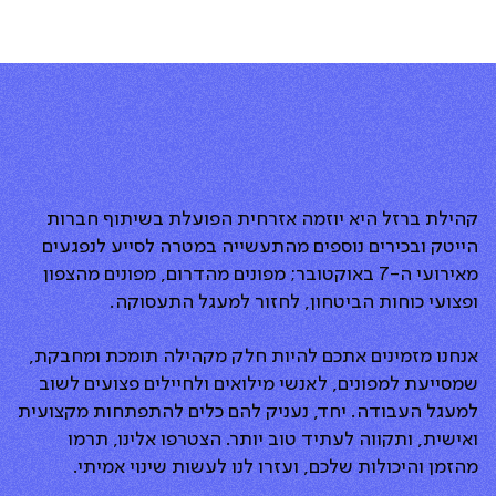
קהילת ברזל היא יוזמה אזרחית הפועלת בשיתוף חברות
הייטק ובכירים נוספים מהתעשייה במטרה לסייע לנפגעים
מאירועי ה-7 באוקטובר; מפונים מהדרום, מפונים מהצפון
ופצועי כוחות הביטחון, לחזור למעגל התעסוקה.
אנחנו מזמינים אתכם להיות חלק מקהילה תומכת ומחבקת,
שמסייעת למפונים, לאנשי מילואים ולחיילים פצועים לשוב
למעגל העבודה. יחד, נעניק להם כלים להתפתחות מקצועית
ואישית, ותקווה לעתיד טוב יותר. הצטרפו אלינו, תרמו
מהזמן והיכולות שלכם, ועזרו לנו לעשות שינוי אמיתי.